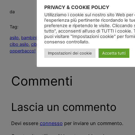
PRIVACY & COOKIE POLICY
da
Utilizziamo i cookie sul nostro sito Web per of
l'esperienza più pertinente ricordando le tu
preferenze e ripetendo le visite. Cliccando 
Tag:
tutto", acconsenti all'uso di TUTTI i cookie. 
puoi visitare "Impostazioni cookie" per forn
asilo
, 
bambini
, 
bambini all’asilo
, 
bambini e alimentazione
, 
consenso controllato.
cibo asilo
, 
cibo dell’asilo
, 
mensa asilo
, 
Vegani si nasce …
opperbacco!
Impostazioni dei cookie
Accetta tutti
Commenti
Lascia un commento
Devi essere
connesso
per inviare un commento.