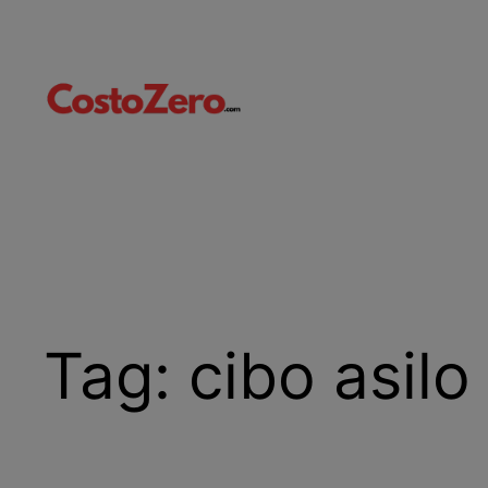
Vai
al
contenuto
Tag:
cibo asilo