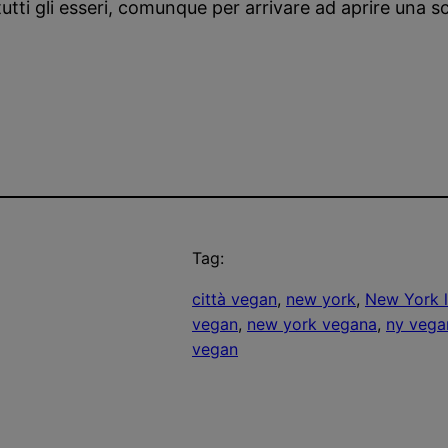
 tutti gli esseri, comunque per arrivare ad aprire una
Tag:
città vegan
, 
new york
, 
New York la
vegan
, 
new york vegana
, 
ny vega
vegan