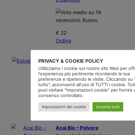
€ 22
Ordina
Estratto di Acai
PRIVACY & COOKIE POLICY
Favorisce la circolazione,
Utilizziamo i cookie sul nostro sito Web per offri
l'esperienza più pertinente ricordando le tue
protegge vasi sanguigni e
preferenze e ripetendo le visite. Cliccando su
cuore
tutto", acconsenti all'uso di TUTTI i cookie. Tut
puoi visitare "Impostazioni cookie" per fornire
Salugea
consenso controllato.
€ 24
Impostazioni dei cookie
Accetta tutti
Ordina
Acai Bio – Polvere