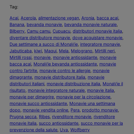
Tag:
Açai
, 
Acerola
, 
alimentazione vegan
, 
Aronia
, 
bacca acai
, 
Banana
, 
bevanda monavie
, 
bevanda monavie naturale
, 
Bilberry
, 
Camu camu
, 
Cupuacu
, 
distributori monavie italia
, 
diventare distributore monavie
, 
dove acquistare monavie
, 
Due settimane a succo di MonaVie
, 
integratore monavie
, 
Jabuticaba
, 
kiwi
, 
Maqui
, 
Mela
, 
Melograno
, 
Mirtilli neri
, 
Mirtilli rossi
, 
monavie
, 
monavie antiossidante
, 
monavie
bacca acai
, 
MonaVie bevanda antiossidante
, 
monavie
contro l’artrite
, 
monavie contro le allergie
, 
monavie
dimagrante
, 
monavie distributore italia
, 
monavie
distributori italiani
, 
monavie distribuzione italia
, 
MonaVie il
risultato
, 
monavie integratore naturale
, 
monavie italia
, 
monavie per dimagrire
, 
monavie per la circolazione
, 
monavie succo antiossidante
, 
Monavie una settimana
dopo
, 
monavie vendita online
, 
Pera
, 
prodotto monavie
, 
Prugna secca
, 
Ribes
, 
rivenditore monavie
, 
rivenditore
monavie italia
, 
succo antiossidante
, 
succo monavie per la
prevenzione della salute
, 
Uva
, 
Wolfberry