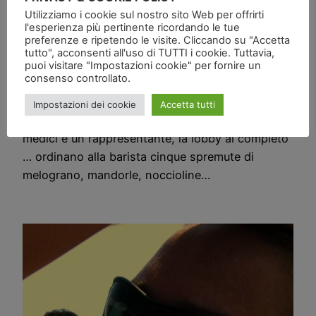
Utilizziamo i cookie sul nostro sito Web per offrirti
l'esperienza più pertinente ricordando le tue
preferenze e ripetendo le visite. Cliccando su "Accetta
Medici: vegani inconsapevoli o solo paraculi?
tutto", acconsenti all'uso di TUTTI i cookie. Tuttavia,
Qualche mattina fa ho accompagnato mia madre
puoi visitare "Impostazioni cookie" per fornire un
consenso controllato.
in ospedale per fare i raggi alle gambe, nell’attesa
vado nel bar accanto all’ospedale per prendere
Impostazioni dei cookie
Accetta tutti
qualcosa di fresco. Dietro di me arrivano quattro
medici e un rappresentante, la lobby al completo
… ordinano alla barista cinque spremute di
melograno, mandorle, noccioline…