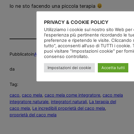
Io ne sto facendo una piccola terapia
PRIVACY & COOKIE POLICY
Utilizziamo i cookie sul nostro sito Web per of
l'esperienza più pertinente ricordando le tu
preferenze e ripetendo le visite. Cliccando 
tutto", acconsenti all'uso di TUTTI i cookie. 
puoi visitare "Impostazioni cookie" per forn
Pubblicato
in
Alimentazione
, 
Crudismo
, 
News and go
consenso controllato.
Impostazioni dei cookie
Accetta tutti
da
Tag:
caco
, 
caco mela
, 
caco mela come integratore
, 
caco mela
integratore naturale
, 
integratori naturali
, 
La terapia del
caco mela
, 
Le incredibili proprietà del caco mela
, 
proprietà del caco mela