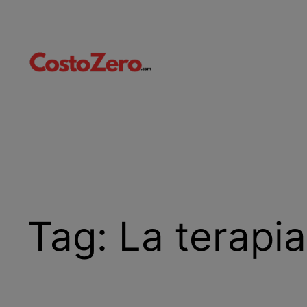
Vai
al
contenuto
Tag:
La terapi