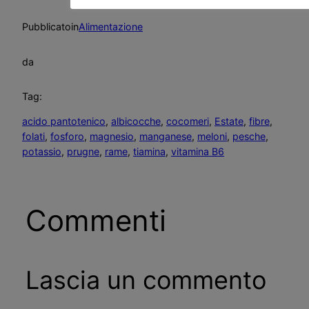
Pubblicato
in
Alimentazione
da
Tag:
acido pantotenico
, 
albicocche
, 
cocomeri
, 
Estate
, 
fibre
, 
folati
, 
fosforo
, 
magnesio
, 
manganese
, 
meloni
, 
pesche
, 
potassio
, 
prugne
, 
rame
, 
tiamina
, 
vitamina B6
Commenti
Lascia un commento