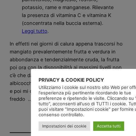
potassio, rame e manganese. Rilevante
la presenza di vitamina C e vitamina K
(concentrata nella buccia esterna).
Leggi tutto
.
In effetti nei giorni di calura appena trascorsi ho
mangiato prevalentemente frutta e verdura in
abbondanza e tendenzialmente cruda, la frutta
poi ora con la disponibilità ai massimi livelli non
c’è che da sbizzarrirsi, prugne, pesche,
PRIVACY & COOKIE POLICY
albicocche, meloni, cocomeri e tanta altra frutta,
Utilizziamo i cookie sul nostro sito Web per offri
e poi mi chiedono il perché non sopporto il
l'esperienza più pertinente ricordando le tue
preferenze e ripetendo le visite. Cliccando su
freddo …
tutto", acconsenti all'uso di TUTTI i cookie. Tut
puoi visitare "Impostazioni cookie" per fornire
consenso controllato.
Impostazioni dei cookie
Accetta tutti