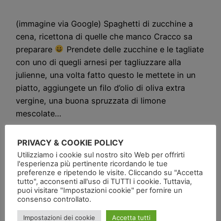
(immagine via Google) Spaghetti di zucchine a
cena, ricettona di quelle che manco Cracco sa
preparare
Prendete delle zucchine e le tagliate
con uno di quegli arnesi per tagliuzzare alla
julienne, una volta fatto questo le mettete in un
piatto, aggiungete un filo d’olio di oliva extra
vergine, una buona spruzzata di limone
mescolate…
PRIVACY & COOKIE POLICY
Utilizziamo i cookie sul nostro sito Web per offrirti
l'esperienza più pertinente ricordando le tue
preferenze e ripetendo le visite. Cliccando su "Accetta
tutto", acconsenti all'uso di TUTTI i cookie. Tuttavia,
puoi visitare "Impostazioni cookie" per fornire un
consenso controllato.
Impostazioni dei cookie
Accetta tutti