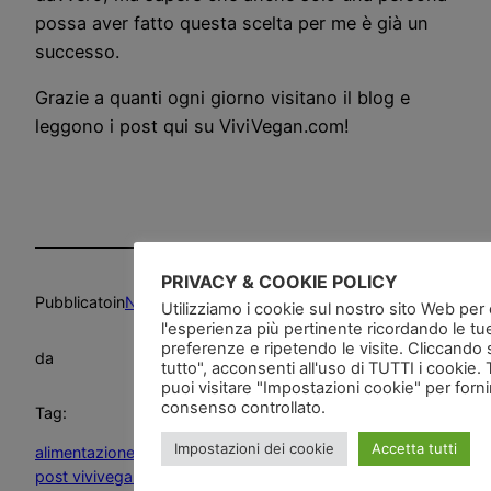
possa aver fatto questa scelta per me è già un
successo.
Grazie a quanti ogni giorno visitano il blog e
leggono i post qui su ViviVegan.com!
PRIVACY & COOKIE POLICY
Pubblicato
in
News and go
Utilizziamo i cookie sul nostro sito Web per of
l'esperienza più pertinente ricordando le tu
preferenze e ripetendo le visite. Cliccando 
da
tutto", acconsenti all'uso di TUTTI i cookie. 
puoi visitare "Impostazioni cookie" per forn
consenso controllato.
Tag:
Impostazioni dei cookie
Accetta tutti
alimentazione vegan
, 
blog
, 
crudismo
, 
dieta vegana
, 
primo
post vivivegan
, 
vegan
, 
vegan crudismo
, 
vegani
, 
vegano
, 