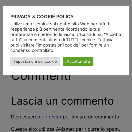
Pubblicato
in
PRIVACY & COOKIE POLICY
Utilizziamo i cookie sul nostro sito Web per offrirti
da
l'esperienza più pertinente ricordando le tue
preferenze e ripetendo le visite. Cliccando su "Accetta
tutto", acconsenti all'uso di TUTTI i cookie. Tuttavia,
Tag:
puoi visitare "Impostazioni cookie" per fornire un
consenso controllato.
Impostazioni dei cookie
Accetta tutti
Commenti
Lascia un commento
Devi essere
connesso
per inviare un commento.
Questo sito utilizza Akismet per ridurre lo spam.