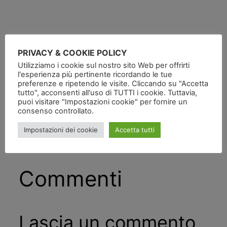
PRIVACY & COOKIE POLICY
Utilizziamo i cookie sul nostro sito Web per offrirti
Pubblicato
in
l'esperienza più pertinente ricordando le tue
preferenze e ripetendo le visite. Cliccando su "Accetta
tutto", acconsenti all'uso di TUTTI i cookie. Tuttavia,
da
puoi visitare "Impostazioni cookie" per fornire un
consenso controllato.
Tag:
Impostazioni dei cookie
Accetta tutti
Commenti
Lascia un commento