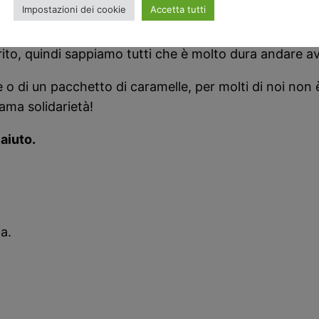
Impostazioni dei cookie
Accetta tutti
ente che la sostiene e le da conforto, ha bisogno di u
rito, quindi sappiamo tutti che è molto dura andare av
 o di un pacchetto di caramelle, per molti di noi non è
ama solidarietà!
aiuto.
a.