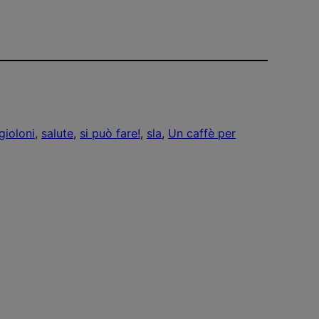
gioloni
, 
salute
, 
si può fare!
, 
sla
, 
Un caffè per