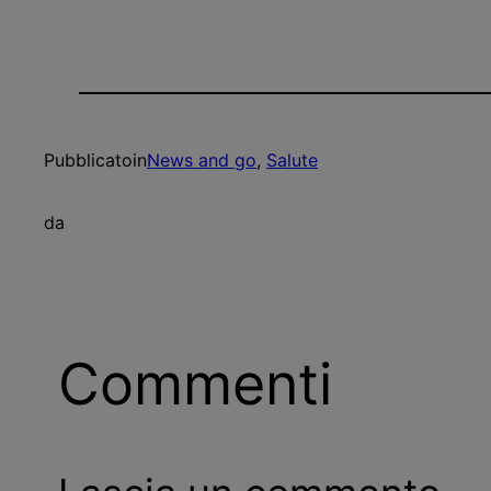
Pubblicato
in
News and go
, 
Salute
da
Commenti