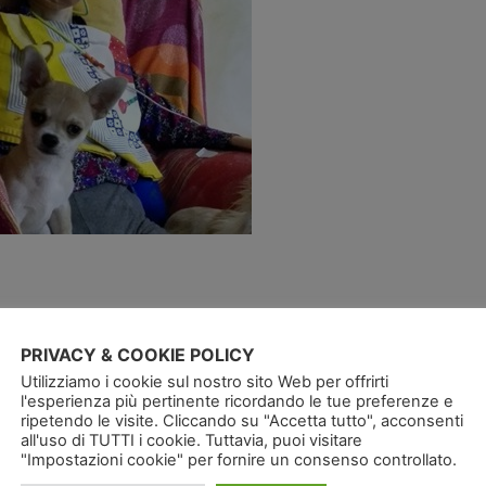
) affetta da questa malattia chiamata Sla.
PRIVACY & COOKIE POLICY
to e sua figlia, devo dirvi che è una gran bella pers
Utilizziamo i cookie sul nostro sito Web per offrirti
l'esperienza più pertinente ricordando le tue preferenze e
distruggendo, e oltre a lei anche la sua famiglia.
ripetendo le visite. Cliccando su "Accetta tutto", acconsenti
all'uso di TUTTI i cookie. Tuttavia, puoi visitare
izzare sulla malattia che si è impossessata del suo c
"Impostazioni cookie" per fornire un consenso controllato.