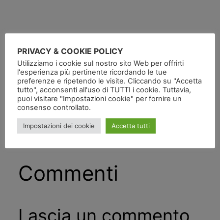
PRIVACY & COOKIE POLICY
Utilizziamo i cookie sul nostro sito Web per offrirti
Pubblicato
in
l'esperienza più pertinente ricordando le tue
preferenze e ripetendo le visite. Cliccando su "Accetta
tutto", acconsenti all'uso di TUTTI i cookie. Tuttavia,
da
puoi visitare "Impostazioni cookie" per fornire un
consenso controllato.
Tag:
Impostazioni dei cookie
Accetta tutti
Commenti
Lascia un commento