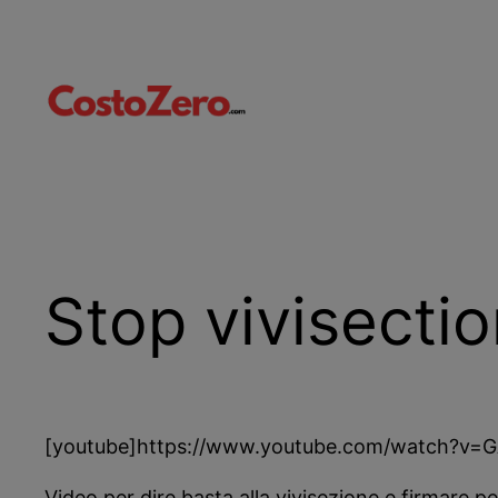
Vai
al
contenuto
Stop vivisecti
[youtube]https://www.youtube.com/watch?v=
Video per dire basta alla vivisezione e firmare p