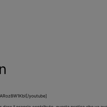
on
GARoz8W1KbI[/youtube]
er dare il proprio contributo, questa pratica che va a