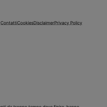
Contatti
Cookies
Disclaimer
Privacy Policy
vanti da troppo tempo deve finire, hanno