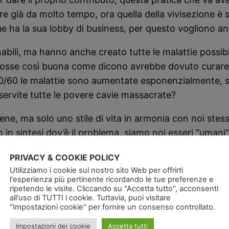
re già da molto tempo, ora quella della vivisezione è 
ha la sua lobby di business, per questo vogliono anc
bili, ma hanno anche creato tutte le malattie possibil
fosse così buona come dicono avrebbe dovuto curare 
imi 50/60 le malattie sono aumentate esponenzialmente,
 servite tutte le povere cavie massacrate?
e, ma solo uno stile di vita in armonia con noi stessi, 
co in sintesi dov’è il problema, siamo noi esseri “umani
PRIVACY & COOKIE POLICY
Utilizziamo i cookie sul nostro sito Web per offrirti
l'esperienza più pertinente ricordando le tue preferenze e
ripetendo le visite. Cliccando su "Accetta tutto", acconsenti
all'uso di TUTTI i cookie. Tuttavia, puoi visitare
"Impostazioni cookie" per fornire un consenso controllato.
Impostazioni dei cookie
Accetta tutti