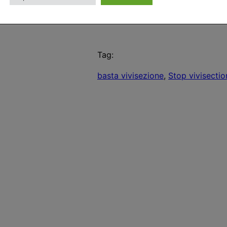
Tag:
basta vivisezione
, 
Stop vivisectio