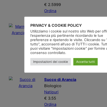
€ 2.5999
Ordina
PRIVACY & COOKIE POLICY
Marmellate di Arancie
Utilizziamo i cookie sul nostro sito Web per offri
Bionde
l'esperienza più pertinente ricordando le tue
Arance Siciliane senza
preferenze e ripetendo le visite. Cliccando su
tutto", acconsenti all'uso di TUTTI i cookie. Tut
pectina
puoi visitare "Impostazioni cookie" per fornire
I Frutti del Sole
consenso controllato.
€ 3.784
Impostazioni dei cookie
Accetta tutti
Ordina
Succo di Arancia
Biologico
Natipuri
€ 3.55
Ordina