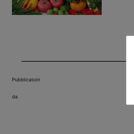
Pubblicato
in
da