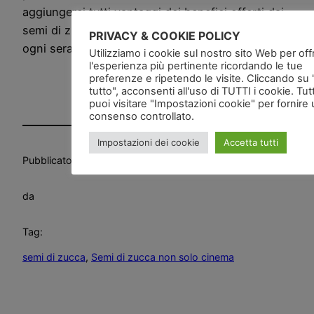
aggiungerci tutti vantaggi dei benefici offerti dai
semi di zucca, quindi per quel che mi riguarda
PRIVACY & COOKIE POLICY
ogni sera è una
prima serata
Utilizziamo i cookie sul nostro sito Web per offri
l'esperienza più pertinente ricordando le tue
preferenze e ripetendo le visite. Cliccando su
tutto", acconsenti all'uso di TUTTI i cookie. Tut
puoi visitare "Impostazioni cookie" per fornire
consenso controllato.
Impostazioni dei cookie
Accetta tutti
Pubblicato
in
Alimentazione
da
Tag:
semi di zucca
, 
Semi di zucca non solo cinema