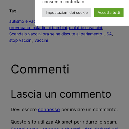
consenso controllato.
Tag:
Impostazioni dei cookie
Accetta tutti
autismo e vaccini
, 
i vaccini provocano autismo
, 
i vaccini
provocano malattie ai bambini
, 
malattie e vaccini
, 
Scandalo vaccini ora se ne discute al parlamento USA
, 
stop vaccini
, 
vaccini
Commenti
Lascia un commento
Devi essere
connesso
per inviare un commento.
Questo sito utilizza Akismet per ridurre lo spam.