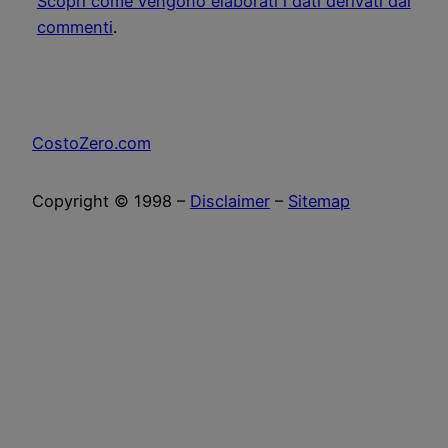
Scopri come vengono elaborati i dati derivati dai
commenti
.
CostoZero.com
Copyright © 1998 –
Disclaimer
–
Sitemap