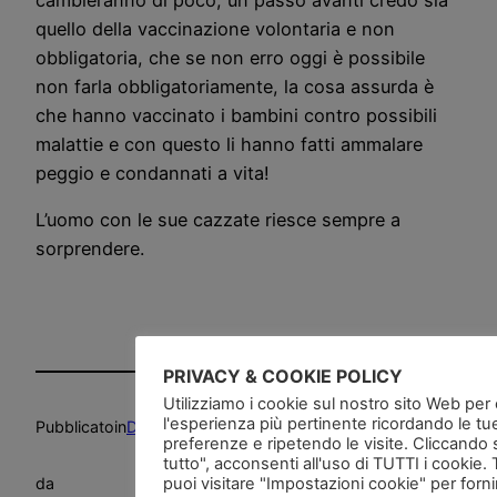
cambieranno di poco, un passo avanti credo sia
quello della vaccinazione volontaria e non
obbligatoria, che se non erro oggi è possibile
non farla obbligatoriamente, la cosa assurda è
che hanno vaccinato i bambini contro possibili
malattie e con questo li hanno fatti ammalare
peggio e condannati a vita!
L’uomo con le sue cazzate riesce sempre a
sorprendere.
PRIVACY & COOKIE POLICY
Utilizziamo i cookie sul nostro sito Web per of
l'esperienza più pertinente ricordando le tu
Pubblicato
in
Deliri
, 
News and go
, 
Salute
, 
Video
preferenze e ripetendo le visite. Cliccando 
tutto", acconsenti all'uso di TUTTI i cookie. 
puoi visitare "Impostazioni cookie" per forn
da