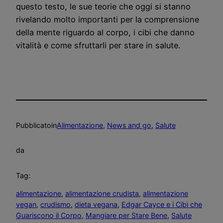
questo testo, le sue teorie che oggi si stanno
rivelando molto importanti per la comprensione
della mente riguardo al corpo, i cibi che danno
vitalità e come sfruttarli per stare in salute.
Pubblicato
in
Alimentazione
, 
News and go
, 
Salute
da
Tag:
alimentazione
, 
alimentazione crudista
, 
alimentazione
vegan
, 
crudismo
, 
dieta vegana
, 
Edgar Cayce e i Cibi che
Guariscono il Corpo
, 
Mangiare per Stare Bene
, 
Salute