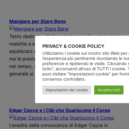
Mangiare per Stare Bene
Testo dedicato all’alimentazione e alle patologie e
malattie a essa collegate, mangiare sano ed
PRIVACY & COOKIE POLICY
equilibrato non solo può far evitare le malattie,
Utilizziamo i cookie sul nostro sito Web per of
l'esperienza più pertinente ricordando le tu
ma le previene e si preserva la salute più a lungo
preferenze e ripetendo le visite. Cliccando 
nel tempo, s’invecchia meno e meglio e in
tutto", acconsenti all'uso di TUTTI i cookie. 
generale si ha una qualità della vita migliore.
puoi visitare "Impostazioni cookie" per forn
consenso controllato.
Impostazioni dei cookie
Accetta tutti
Edgar Cayce e i Cibi che Guariscono il Corpo
L’eredità della conoscenza di Edgar Cayce in