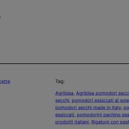

cette
Tag:
Agriblea
, 
Agriblea pomodori secchi
secchi
, 
pomodori essiccati al sole 
pomodori secchi made in italy
, 
po
essiccati
, 
pomodorini pachino essic
prodotti italiani
, 
Rigatoni con pes