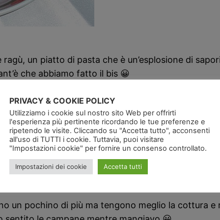
ragù, un piatto di pasta che è un’esplosione di sapori
nt’è che abbiamo fatto il bis 😀
eticamente la preparazione:
PRIVACY & COOKIE POLICY
Utilizziamo i cookie sul nostro sito Web per offrirti
ra Sicilia
l'esperienza più pertinente ricordando le tue preferenze e
ripetendo le visite. Cliccando su "Accetta tutto", acconsenti
)
all'uso di TUTTI i cookie. Tuttavia, puoi visitare
"Impostazioni cookie" per fornire un consenso controllato.
Impostazioni dei cookie
Accetta tutti
 tutto quanto basta e si aggiunge l’olio di oliva per a
 il pesto.
tano un pochino di più ma tengono meglio la cottura e
 ho sentito le campane mentre mangiavo 😀