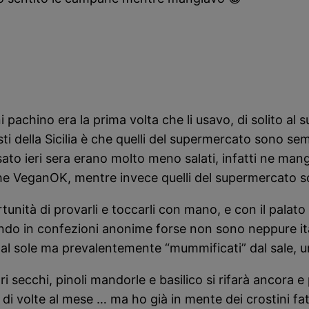
 pachino era la prima volta che li usavo, di solito a
 della Sicilia è che quelli del supermercato sono semp
to ieri sera erano molto meno salati, infatti ne mangi
tà che VeganOK, mentre invece quelli del supermercato s
tunità di provarli e toccarli con mano, e con il pala
ndo in confezioni anonime forse non sono neppure itali
 al sole ma prevalentemente “mummificati” dal sale, un
 secchi, pinoli mandorle e basilico si rifarà ancora e 
i volte al mese … ma ho già in mente dei crostini fat