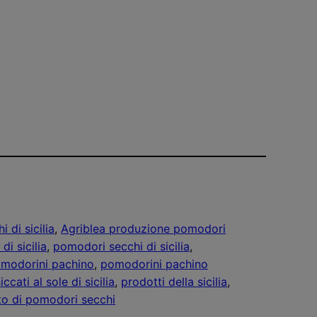
 di sicilia
, 
Agriblea produzione pomodori
di sicilia
, 
pomodori secchi di sicilia
, 
modorini pachino
, 
pomodorini pachino
cati al sole di sicilia
, 
prodotti della sicilia
, 
to di pomodori secchi