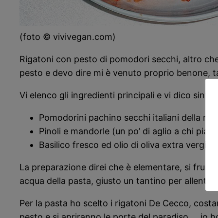
(foto © vivivegan.com)
Rigatoni con pesto di pomodori secchi, altro che 
pesto e devo dire mi è venuto proprio benone, ta
Vi elenco gli ingredienti principali e vi dico sint
Pomodorini pachino secchi italiani della nost
Pinoli e mandorle (un po’ di aglio a chi piace
Basilico fresco ed olio di oliva extra vergine
La preparazione direi che è elementare, si frulla
acqua della pasta, giusto un tantino per allentare
Per la pasta ho scelto i rigatoni De Cecco, cos
pesto e si apriranno le porte del paradiso … io