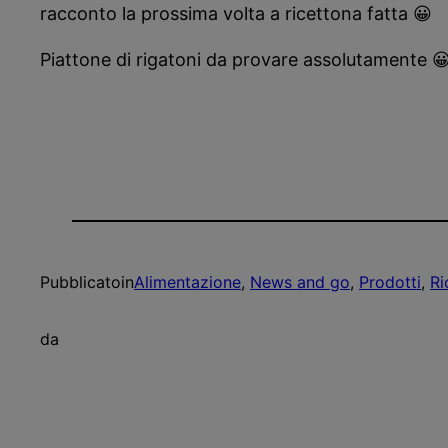
racconto la prossima volta a ricettona fatta 😀
Piattone di rigatoni da provare assolutamente 
Pubblicato
in
Alimentazione
, 
News and go
, 
Prodotti
, 
Ri
da