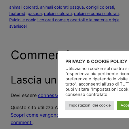
animali colorati
, 
animali colorati pasqua
, 
conigli colorati
, 
featured
, 
pasqua
, 
pulcini colorati
, 
pulcini e conigli colorati
, 
Pulcini e conigli colorati come giocattoli e la materia grigia
svanisce!
Commenti
PRIVACY & COOKIE POLICY
Utilizziamo i cookie sul nostro si
l'esperienza più pertinente rico
Lascia un commento
preferenze e ripetendo le visite
tutto", acconsenti all'uso di TUTT
puoi visitare "Impostazioni cook
consenso controllato.
Devi essere
connesso
per inviare un commento.
Impostazioni dei cookie
Acce
Questo sito utilizza Akismet per ridurre lo spam.
Scopri come vengono elaborati i dati derivati dai
commenti
.