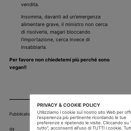
vendita.
Insomma, davanti ad un’emergenza
alimentare grave, il ministro non cerca
di risolverla, magari bloccando
l’importazione, cerca invece di
insabbiarla.
Per favore non chiedetemi più perché sono
vegan!!
PRIVACY & COOKIE POLICY
Utilizziamo i cookie sul nostro sito Web per offri
Pubblicato
in
Alimentazione
, 
News and go
, 
Salute
l'esperienza più pertinente ricordando le tue
preferenze e ripetendo le visite. Cliccando su
tutto", acconsenti all'uso di TUTTI i cookie. Tut
da