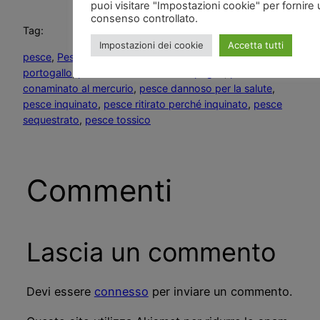
puoi visitare "Impostazioni cookie" per fornire
consenso controllato.
Tag:
Impostazioni dei cookie
Accetta tutti
pesce
, 
Pesce al mercurio
, 
pesce al mercurio dal
portogallo
, 
pesce al mercurio dalla spagna
, 
pesce
conaminato al mercurio
, 
pesce dannoso per la salute
, 
pesce inquinato
, 
pesce ritirato perché inquinato
, 
pesce
sequestrato
, 
pesce tossico
Commenti
Lascia un commento
Devi essere
connesso
per inviare un commento.