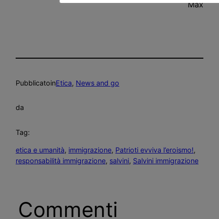
Max
Pubblicato
in
Etica
, 
News and go
da
Tag:
etica e umanità
, 
immigrazione
, 
Patrioti evviva l’eroismo!
, 
responsabilità immigrazione
, 
salvini
, 
Salvini immigrazione
Commenti