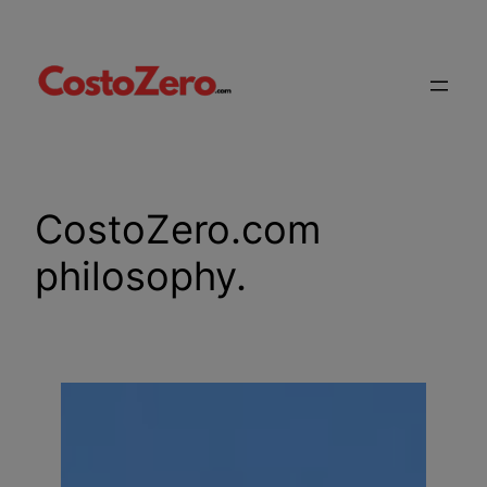
Vai
al
contenuto
CostoZero.com
philosophy.