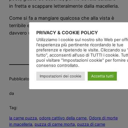
in fretta e scappare letteralmente dalla macelleria.
Come si fa a mangiare qualcosa che alla vista è
terribile e all’olfatto fa vomitare, credo sia
PRIVACY & COOKIE POLICY
davvero uno dei misteri dell’uomo!
Utilizziamo i cookie sul nostro sito Web per offri
l'esperienza più pertinente ricordando le tue
preferenze e ripetendo le visite. Cliccando su
tutto", acconsenti all'uso di TUTTI i cookie. Tut
puoi visitare "Impostazioni cookie" per fornire
consenso controllato.
Impostazioni dei cookie
Accetta tutti
Pubblicato
in
Alimentazione
, 
Deliri
, 
News and go
da
Tag:
la carne puzza
, 
odore cattivo della carne
, 
Odore di morte
in macelleria
, 
puzza di carne morta
, 
puzza di carne