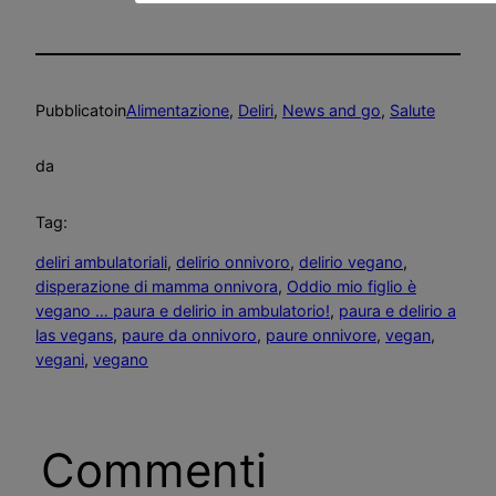
Pubblicato
in
Alimentazione
, 
Deliri
, 
News and go
, 
Salute
da
Tag:
deliri ambulatoriali
, 
delirio onnivoro
, 
delirio vegano
, 
disperazione di mamma onnivora
, 
Oddio mio figlio è
vegano … paura e delirio in ambulatorio!
, 
paura e delirio a
las vegans
, 
paure da onnivoro
, 
paure onnivore
, 
vegan
, 
vegani
, 
vegano
Commenti