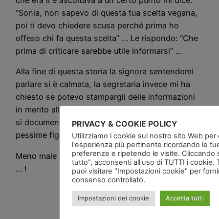
che era lì e ascoltava a un certo punto mi dice:
“Sonia, non sapevo di questa tua scelta vegana,
poi ti devo chiedere scusa perché prima ho
offeso chi fa questa scelta” … Le rispondo: “Che
prima di criticare sarebbe utile informarsi” …
Alla fine di questa storia la signora sentendomi
parlare si è calmata, la segretaria invece mi ha
chiesto se potevo stampargli delle informazioni
in merito alla mia scelta e alimentazione … magari
si documenta un po’ e in futuro evita di fare delle
PRIVACY & COOKIE POLICY
pessime figure …!
Utilizziamo i cookie sul nostro sito Web per of
l'esperienza più pertinente ricordando le tu
preferenze e ripetendo le visite. Cliccando 
Meno male che non andiamo spesso a fare visite
tutto", acconsenti all'uso di TUTTI i cookie. 
… !
puoi visitare "Impostazioni cookie" per forn
consenso controllato.
Impostazioni dei cookie
Accetta tutti