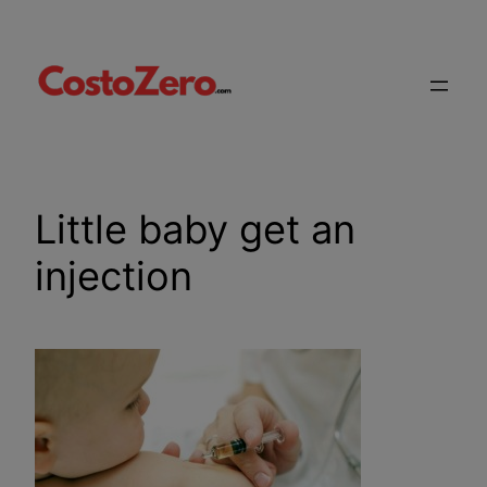
Vai
al
contenuto
Little baby get an
injection