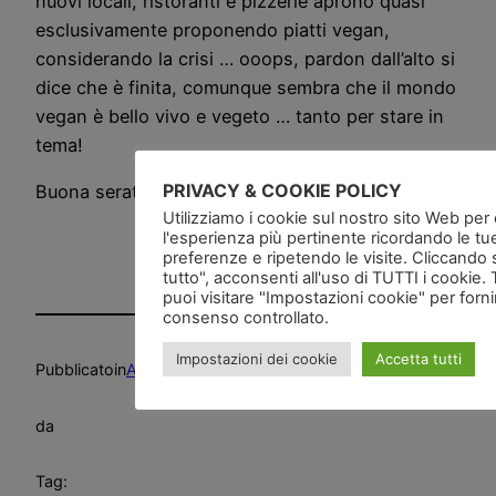
nuovi locali, ristoranti e pizzerie aprono quasi
esclusivamente proponendo piatti vegan,
considerando la crisi … ooops, pardon dall’alto si
dice che è finita, comunque sembra che il mondo
vegan è bello vivo e vegeto … tanto per stare in
tema!
PRIVACY & COOKIE POLICY
Buona serata, magari fatevi una pizza
Utilizziamo i cookie sul nostro sito Web per of
l'esperienza più pertinente ricordando le tu
preferenze e ripetendo le visite. Cliccando 
tutto", acconsenti all'uso di TUTTI i cookie. 
puoi visitare "Impostazioni cookie" per forn
consenso controllato.
Impostazioni dei cookie
Accetta tutti
Pubblicato
in
Alimentazione
, 
News and go
da
Tag: