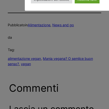
Pubblicato
in
Alimentazione
, 
News and go
da
Tag:
alimentazione vegan
, 
Mania vegana? O semlice buon
senso?
, 
vegan
Commenti