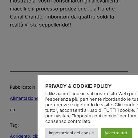
mostrate ai vostri consumatori gli allevamenti, i
macelli e il processo produzione … altro che
Canal Grande, imbonitori da quattro soldi la
realtà vi sta seppellendo!!
PRIVACY & COOKIE POLICY
Pubblicato
in
Utilizziamo i cookie sul nostro sito Web per of
Alimentazione
, 
Animali
, 
Deliri
, 
Etica
, 
News and go
, 
Video
l'esperienza più pertinente ricordando le tu
preferenze e ripetendo le visite. Cliccando 
da
tutto", acconsenti all'uso di TUTTI i cookie. 
puoi visitare "Impostazioni cookie" per forn
consenso controllato.
Tag:
Impostazioni dei cookie
Accetta tutti
Agrigento
, 
cibo spazzatura
, 
Firenze
, 
il golfetta
, 
L’Italia