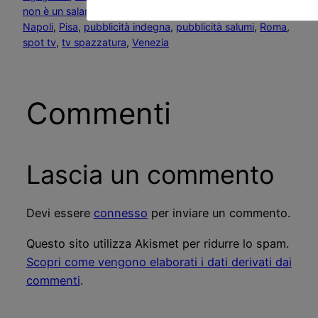
non è un salame affettato via dalla TV questo spot!
, 
Napoli
, 
Pisa
, 
pubblicità indegna
, 
pubblicità salumi
, 
Roma
, 
spot tv
, 
tv spazzatura
, 
Venezia
Commenti
Lascia un commento
Devi essere
connesso
per inviare un commento.
Questo sito utilizza Akismet per ridurre lo spam.
Scopri come vengono elaborati i dati derivati dai
commenti
.