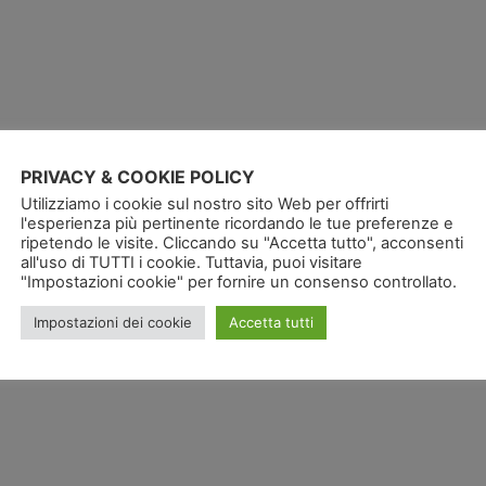
PRIVACY & COOKIE POLICY
Utilizziamo i cookie sul nostro sito Web per offrirti
l'esperienza più pertinente ricordando le tue preferenze e
ripetendo le visite. Cliccando su "Accetta tutto", acconsenti
all'uso di TUTTI i cookie. Tuttavia, puoi visitare
"Impostazioni cookie" per fornire un consenso controllato.
Tag:
Impostazioni dei cookie
Accetta tutti