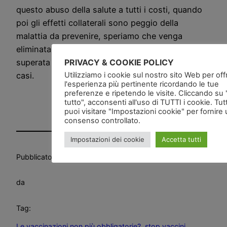
questo abuso della salute a tutti i costi, quando
poi gli effetti collaterali sono peggio della
malattia da prevenire, speriamo che venga
eliminata in tutte le regioni questa pratica ormai
PRIVACY & COOKIE POLICY
superata ed ingiustificata nella maggior parte dei
Utilizziamo i cookie sul nostro sito Web per offri
casi.
l'esperienza più pertinente ricordando le tue
preferenze e ripetendo le visite. Cliccando su
tutto", acconsenti all'uso di TUTTI i cookie. Tut
puoi visitare "Impostazioni cookie" per fornire
consenso controllato.
Impostazioni dei cookie
Accetta tutti
Pubblicato
in
Deliri
, 
News and go
da
Tag:
Le vaccinazioni non più obbligatorie?
, 
stop vaccini