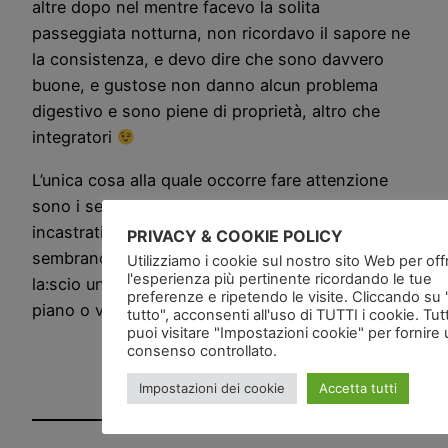
altre dopo nel mentre facevo la solita
passeggiata notturna, non ricordavo il sapore ne
la consistenza, e devo dire che sono davvero
buone, e gustose non danno alcun problema
digestivo e sono piene di proprietà, altro che
integratori
L’unica cosa alla quale occorre fare attenzione
sono i semi che si trovano all’interno ben
incastrati nella polpa, sono duri come pietre, anzi
PRIVACY & COOKIE POLICY
sembrano proprio delle pietre, a momenti non ci
Utilizziamo i cookie sul nostro sito Web per offri
l'esperienza più pertinente ricordando le tue
la:scio un paio di molari … quindi occhio andateci
preferenze e ripetendo le visite. Cliccando su
piano o vi manderanno dal dentista
tutto", acconsenti all'uso di TUTTI i cookie. Tut
puoi visitare "Impostazioni cookie" per fornire
consenso controllato.
Impostazioni dei cookie
Accetta tutti