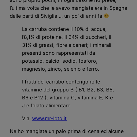
sono proprio pochi, in ogni caso le ho prese,
l’ultima volta che le avevo mangiate era in Spagna
dalle parti di Siviglia … un po’ di anni fa
La carruba contiene il 10% di acqua,
l’8,1% di proteine, il 34% di zuccheri, il
31% di grassi, fibre e ceneri; i minerali
presenti sono rappresentati da
potassio, calcio, sodio, fosforo,
magnesio, zinco, selenio e ferro.
I frutti del carrubo contengono le
vitamine del gruppo B ( B1, B2, B3, B5,
B6 e B12 ), vitamina C, vitamina E, K e
J e folato alimentare.
Via:
www.mr-loto.it
Ne ho mangiate un paio prima di cena ed alcune