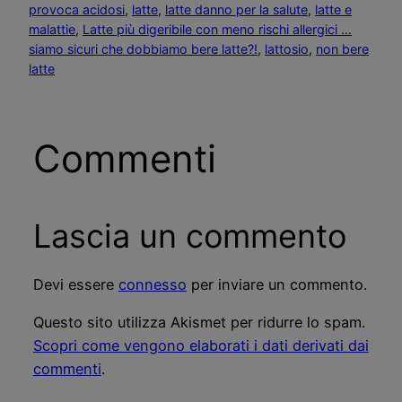
provoca acidosi
, 
latte
, 
latte danno per la salute
, 
latte e
malattie
, 
Latte più digeribile con meno rischi allergici …
siamo sicuri che dobbiamo bere latte?!
, 
lattosio
, 
non bere
latte
Commenti
Lascia un commento
Devi essere
connesso
per inviare un commento.
Questo sito utilizza Akismet per ridurre lo spam.
Scopri come vengono elaborati i dati derivati dai
commenti
.