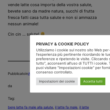
vende latte cosa importa della vostra salute,
bevete sano da madre natura, succhi di frutta
fresca fatti casa tutta salute e non si ammazza
nessun animale!
Cin cin … salute!
PRIVACY & COOKIE POLICY
Utilizziamo i cookie sul nostro sito Web per of
l'esperienza più pertinente ricordando le tu
preferenze e ripetendo le visite. Cliccando 
tutto", acconsenti all'uso di TUTTI i cookie. 
puoi visitare "Impostazioni cookie" per forn
consenso controllato.
Pubblicato
in
Alimentazione
, 
Deliri
, 
News and go
, 
Salute
Impostazioni dei cookie
Accetta tutti
da
Tag:
bere latte fa male alla salute
, 
il latte fa male
, 
il latte