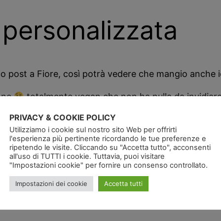
personalizzata
sto post a Fiore, così potrà vedere che mangio anche 
ione
totalmente vegan che non ha nulla da invidiare al
issimo la ricetta la sanno a memoria anche i gatti.
PRIVACY & COOKIE POLICY
Utilizziamo i cookie sul nostro sito Web per offrirti
la di grano duro, poi una salsa di pomodorini ciliegin
l'esperienza più pertinente ricordando le tue preferenze e
i pomodoro un ripieno di melanzane e carote tagliate a 
ripetendo le visite. Cliccando su "Accetta tutto", acconsenti
all'uso di TUTTI i cookie. Tuttavia, puoi visitare
farina integrale, insomma la lasagnona veganissima
"Impostazioni cookie" per fornire un consenso controllato.
la
preparata per quattro persone al costo totale di c
Impostazioni dei cookie
Accetta tutti