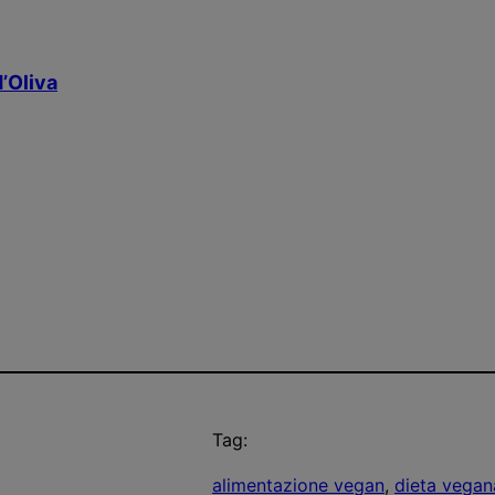
d’Oliva
Tag:
alimentazione vegan
, 
dieta vegan