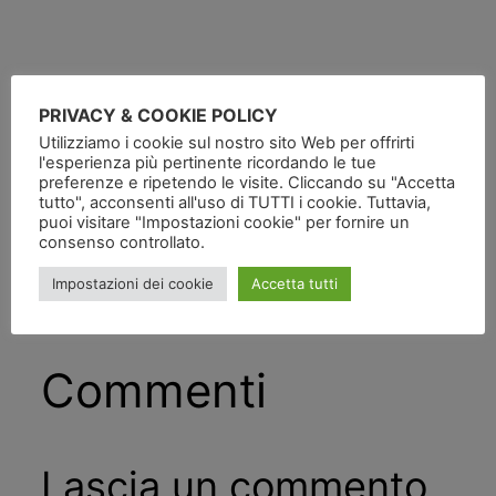
PRIVACY & COOKIE POLICY
Utilizziamo i cookie sul nostro sito Web per offrirti
Pubblicato
in
l'esperienza più pertinente ricordando le tue
preferenze e ripetendo le visite. Cliccando su "Accetta
tutto", acconsenti all'uso di TUTTI i cookie. Tuttavia,
da
puoi visitare "Impostazioni cookie" per fornire un
consenso controllato.
Tag:
Impostazioni dei cookie
Accetta tutti
Commenti
Lascia un commento