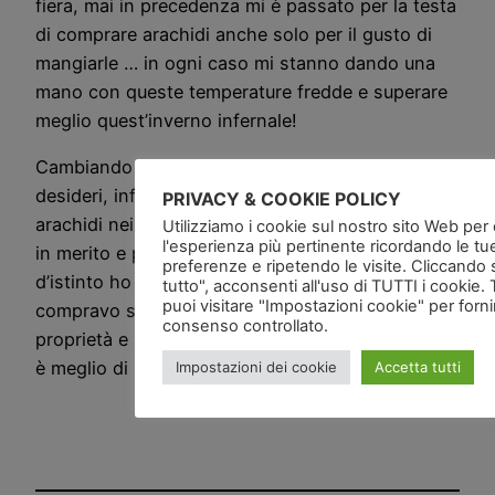
fiera, mai in precedenza mi è passato per la testa
di comprare arachidi anche solo per il gusto di
mangiarle … in ogni caso mi stanno dando una
mano con queste temperature fredde e superare
meglio quest’inverno infernale!
Cambiando alimentazione sono cambiati anche i
desideri, infatti non ho iniziato a mangiare
PRIVACY & COOKIE POLICY
arachidi nei mesi freddi perché ho letto qualcosa
Utilizziamo i cookie sul nostro sito Web per of
l'esperienza più pertinente ricordando le tu
in merito e poi le ho comprate, semplicemente
preferenze e ripetendo le visite. Cliccando 
d’istinto ho iniziato a mangiarle, poi visto che le
tutto", acconsenti all'uso di TUTTI i cookie. 
puoi visitare "Impostazioni cookie" per forn
compravo sempre più spesso ho letto delle sue
consenso controllato.
proprietà e benefici … a quanto pare il mio istinto
è meglio di Nostradamus
Impostazioni dei cookie
Accetta tutti