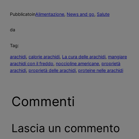
Pubblicato
in
Alimentazione
, 
News and go
, 
Salute
da
Tag:
arachidi
, 
calorie arachidi
, 
La cura delle arachidi
, 
mangiare
arachidi con il freddo
, 
noccioline americane
, 
proprietà
arachidi
, 
proprietà delle arachidi
, 
proteine nelle arachidi
Commenti
Lascia un commento