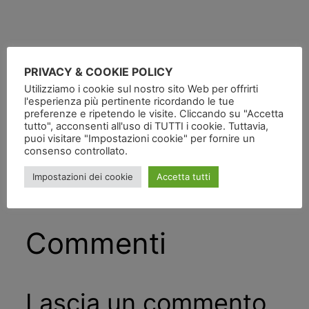
PRIVACY & COOKIE POLICY
Utilizziamo i cookie sul nostro sito Web per offrirti
Pubblicato
in
l'esperienza più pertinente ricordando le tue
preferenze e ripetendo le visite. Cliccando su "Accetta
tutto", acconsenti all'uso di TUTTI i cookie. Tuttavia,
da
puoi visitare "Impostazioni cookie" per fornire un
consenso controllato.
Tag:
Impostazioni dei cookie
Accetta tutti
Commenti
Lascia un commento