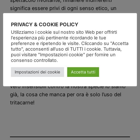
significa essere privi di ogni senso etico, un
mostro appunto.
PRIVACY & COOKIE POLICY
Questo video è l’ennesima prova del fatto che
Utilizziamo i cookie sul nostro sito Web per offrirti
stiamo andando verso un punto dal quale se non
l'esperienza più pertinente ricordando le tue
preferenze e ripetendo le visite. Cliccando su "Accetta
si prende coscienza prima di arrivarci, poi
tutto", acconsenti all'uso di TUTTI i cookie. Tuttavia,
difficilmente si potrà tornare indietro, anzi, al
puoi visitare "Impostazioni cookie" per fornire un
consenso controllato.
contrario potrebbe essere sempre peggio, oggi
insensibili con gli animali di ogni specie, domani
Impostazioni dei cookie
Accetta tutti
insensibili anche con gli umani, anche se a dire il
vero insensibili contro la nostra specie lo siamo
già, la cosa che manca per ora è solo l’uso del
tritacarne!