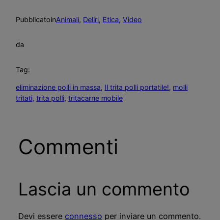
Pubblicato
in
Animali
, 
Deliri
, 
Etica
, 
Video
da
Tag:
eliminazione polli in massa
, 
Il trita polli portatile!
, 
molli
tritati
, 
trita polli
, 
tritacarne mobile
Commenti
Lascia un commento
Devi essere
connesso
per inviare un commento.