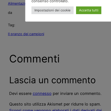
consenso controllato.
Alimentazione
, 
Economia
, 
News and go
, 
Salute
Impostazioni dei cookie
Accetta tutti
da
Tag:
Il pranzo dei campioni
Commenti
Lascia un commento
Devi essere
connesso
per inviare un commento.
Questo sito utilizza Akismet per ridurre lo spam.
Scopri come vengono elaborati i dati derivati dai