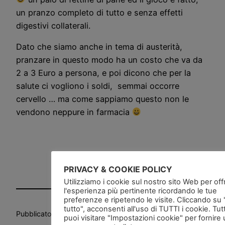
un pranzo completo di tutto e senza effetti
digestivi collaterali.
Dato che siamo anche in tema di austerità,
pranzare in questo modo ha un costo che va da
2 a 3 Euro a persona, e poi dicono che per la
salute ci vogliono i soldi, semmai occorre
cervello … ma come sappiamo questo non le
vendono neppure in farmacia
PRIVACY & COOKIE POLICY
Utilizziamo i cookie sul nostro sito Web per offri
l'esperienza più pertinente ricordando le tue
preferenze e ripetendo le visite. Cliccando su
tutto", acconsenti all'uso di TUTTI i cookie. Tut
Pubblicato
in
puoi visitare "Impostazioni cookie" per fornire