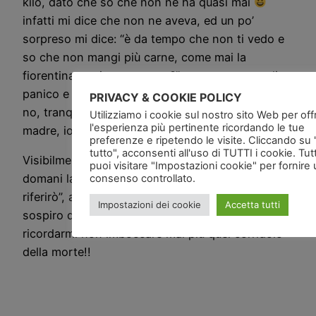
kilo, dato che so che non ne ha quasi mai
infatti mi dice che non ne aveva, ed un po’
sorpreso mi dice: “è da tempo che non ti vedo e
so che non mangi più carne, come mai la
fiorentina un ripensamento?” … un momento di
panico e poi riprendo il controllo, e rispondo “no
PRIVACY & COOKIE POLICY
no, tranquillo la carne non è per me ma per mia
Utilizziamo i cookie sul nostro sito Web per offri
l'esperienza più pertinente ricordando le tue
madre, io non mangio più carne!”
preferenze e ripetendo le visite. Cliccando su
tutto", acconsenti all'uso di TUTTI i cookie. Tut
Visibilmente inc….to mi risponde “bhe c’è l’ho
puoi visitare "Impostazioni cookie" per fornire
domani la fiorentina”, gli rispondo “ok grazie
consenso controllato.
riferirò”, allo scampato pericolo ho tirato un
Impostazioni dei cookie
Accetta tutti
sospiro di sollievo … ma assolutamente devo
ricordarmi non imboccare mai più quel corridoio
della morte!!