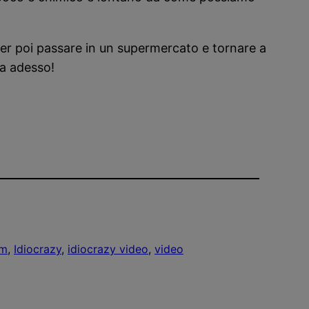
 per poi passare in un supermercato e tornare a
ita adesso!
lm
, 
Idiocrazy
, 
idiocrazy video
, 
video