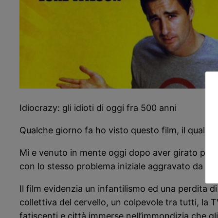
Idiocrazy: gli idioti di oggi fra 500 anni
Qualche giorno fa ho visto questo film, il quale 
Mi e venuto in mente oggi dopo aver girato per q
con lo stesso problema iniziale aggravato da altri gi
Il film evidenzia un infantilismo ed una perdita d
collettiva del cervello, un colpevole tra tutti, l
fatiscenti e città immerse nell’immondizia che g