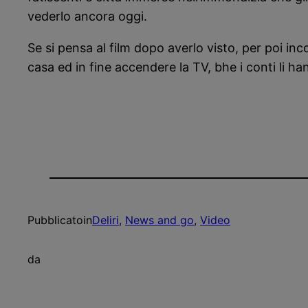
vederlo ancora oggi.
Se si pensa al film dopo averlo visto, per poi in
casa ed in fine accendere la TV, bhe i conti li han
Pubblicato
in
Deliri
, 
News and go
, 
Video
da