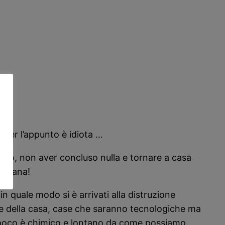
à per l’appunto è idiota …
cuno, non aver concluso nulla e tornare a casa
taliana!
n quale modo si è arrivati alla distruzione
cuore della casa, case che saranno tecnologiche ma
dir poco è chimico e lontano da come possiamo