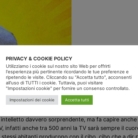
PRIVACY & COOKIE POLICY
Utilizziamo i cookie sul nostro sito Web per offrirti
l'esperienza più pertinente ricordando le tue preferenze e
ripetendo le visite. Cliccando su "Accetta tutto", acconsenti
ipotizza la società tra cinquecento anni, dove l’umanit
all'uso di TUTTI i cookie. Tuttavia, puoi visitare
"Impostazioni cookie" per fornire un consenso controllato.
ualche ufficio, parlato o tentato di parlare con qual
Impostazioni dei cookie
Accetta tutti
ri ed appuntamenti in altri uffici, la solita storia all’i
i intelletto davvero sorprendente, ma fa capire anche i
a TV, infatti anche tra 500 anni la TV sarà sempre il 
li stessi abitanti producono con il cibo, cibo che a 