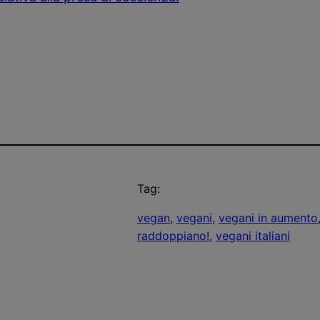
Tag:
vegan
, 
vegani
, 
vegani in aumento
raddoppiano!
, 
vegani italiani