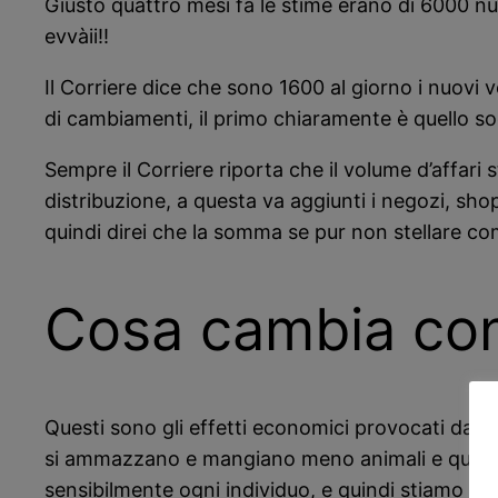
Giusto quattro mesi fa le stime erano di 6000 n
evvàii!!
Il Corriere dice che sono 1600 al giorno i nuovi
di cambiamenti, il primo chiaramente è quello 
Sempre il Corriere riporta che il volume d’affari 
distribuzione, a questa va aggiunti i negozi, sho
quindi direi che la somma se pur non stellare c
Cosa cambia con
Questi sono gli effetti economici provocati dai 
si ammazzano e mangiano meno animali e questo 
sensibilmente ogni individuo, e quindi stiamo mi