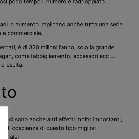
 così poco tempo il numero è raddoppiato …
egani in aumento implicano anche tutta una serie
o e commerciale.
rcati, è di 320 milioni l’anno, solo la grande
a vegan, come l’abbigliamento, accessori ecc …
crescita.
nto
e ci sono anche altri effetti molto importanti,
di coscienza di questo tipo migliori
te male!