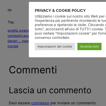
da
PRIVACY & COOKIE POLICY
Utilizziamo i cookie sul nostro sito Web per of
l'esperienza più pertinente ricordando le tu
Tag:
preferenze e ripetendo le visite. Cliccando 
tutto", acconsenti all'uso di TUTTI i cookie. 
avidità umana
, 
egoismo umano
, 
fanno pagare 30
puoi visitare "Impostazioni cookie" per forn
centesimi acqua del cane
, 
gente cattiva
, 
giuda
, 
I soliti 30
consenso controllato.
denari … peggio di Giuda
, 
zero empatia
, 
zero etica
, 
zero
morale
Impostazioni dei cookie
Accetta tutti
Commenti
Lascia un commento
Devi essere
connesso
per inviare un commento.