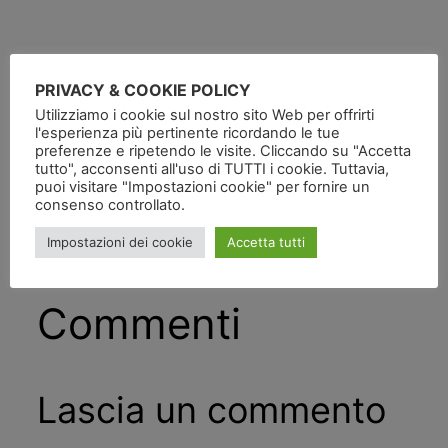
PRIVACY & COOKIE POLICY
Pubblicato
in
Utilizziamo i cookie sul nostro sito Web per offrirti
l'esperienza più pertinente ricordando le tue
preferenze e ripetendo le visite. Cliccando su "Accetta
da
tutto", acconsenti all'uso di TUTTI i cookie. Tuttavia,
puoi visitare "Impostazioni cookie" per fornire un
consenso controllato.
Tag:
Impostazioni dei cookie
Accetta tutti
Commenti
Lascia un commento