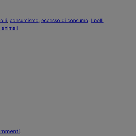
olli
, 
consumismo
, 
eccesso di consumo
, 
I polli
 animali
commenti
.