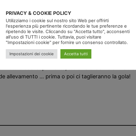
PRIVACY & COOKIE POLICY
, vedrete poi le molte analogie tra i polli in batteria 
Utilizziamo i cookie sul nostro sito Web per offrirti
e per cui i sensibili facciano attenzione evitando di 
l'esperienza più pertinente ricordando le tue preferenze e
ripetendo le visite. Cliccando su "Accetta tutto", acconsenti
elle carni sono girate in allevamenti cinesi, da notare
all'uso di TUTTI i cookie. Tuttavia, puoi visitare
"Impostazioni cookie" per fornire un consenso controllato.
ome risultato finale la grande distribuzione ed i milio
Impostazioni dei cookie
Accetta tutti
futuro così deprimente, tuttavia ci siamo arrivati ed
e allevamento … prima o poi ci taglieranno la gola!