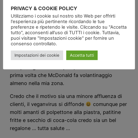
PRIVACY & COOKIE POLICY
(foto © vivivegan.com)
Utilizziamo i cookie sul nostro sito Web per offrirti
l'esperienza più pertinente ricordando le tue
Gli hamburger McDonald’s in difficoltà? Oggi ho
preferenze e ripetendo le visite. Cliccando su "Accetta
tutto", acconsenti all'uso di TUTTI i cookie. Tuttavia,
trovato nella casetta della pubblicità (sarebbe il
puoi visitare "Impostazioni cookie" per fornire un
caso chiamarla cassetta spam) l’opuscolo in foto,
consenso controllato.
si tratta di una serie di coupon per andare a
Impostazioni dei cookie
Accetta tutti
mangiare da McDonald, per l’esattezza sono 12
uno per ogni menù mi pare, francamente è la
prima volta che McDonald fa volantinaggio
almeno nella mia zona.
Credo che il motivo sia una minore affluenza di
clienti, il veganvirus si diffonde
comunque per
molti amanti di polpettone alla piastra, patitine
fritte e secchio di coca-cola credo sia un bel
regalone … tutta salute …