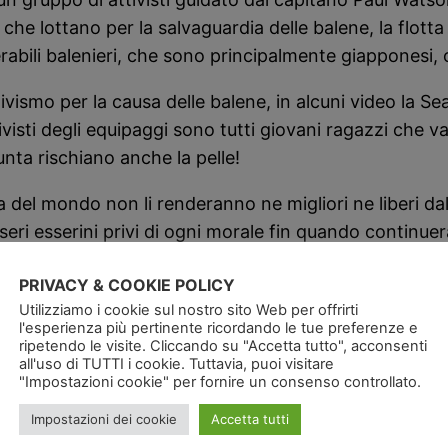
 che lottano per la salvaguardia delle balene, la fl
abili balenieri, che sono principalmente giapponesi, o
ismo per la causa delle balene, in alcuni video la Se
ttivisti degli equipaggi sono tutti giovani ragazzi ch
unta rischiano anche la pelle!
a del mondo non li renderanno ne migliori ne liberi dal
eri esserini privi di ogni morale fin quando continue
luogo di esistere, se si considerano evoluti questo sc
PRIVACY & COOKIE POLICY
osso dire che mi stanno proprio sulle balle, non comp
Utilizziamo i cookie sul nostro sito Web per offrirti
l'esperienza più pertinente ricordando le tue preferenze e
ripetendo le visite. Cliccando su "Accetta tutto", acconsenti
all'uso di TUTTI i cookie. Tuttavia, puoi visitare
"Impostazioni cookie" per fornire un consenso controllato.
Impostazioni dei cookie
Accetta tutti