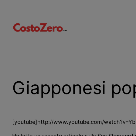
Vai
al
contenuto
Giapponesi pop
[youtube]http://www.youtube.com/watch?v=Yb
Ho letto un recente articolo sulla Sea Shepherd 