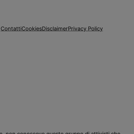
Contatti
Cookies
Disclaimer
Privacy Policy
i
on, non conoscevo questo gruppo di attivisti che