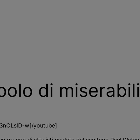
olo di miserabil
3nOLsID-w[/youtube]
un gruppo di attivisti guidato dal capitano Paul Wats