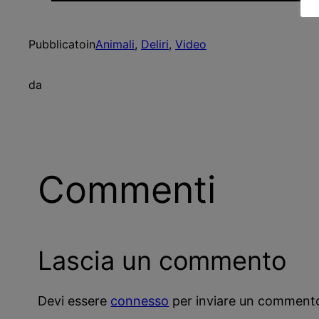
Pubblicato
in
Animali
, 
Deliri
, 
Video
da
Commenti
Lascia un commento
Devi essere
connesso
per inviare un comment