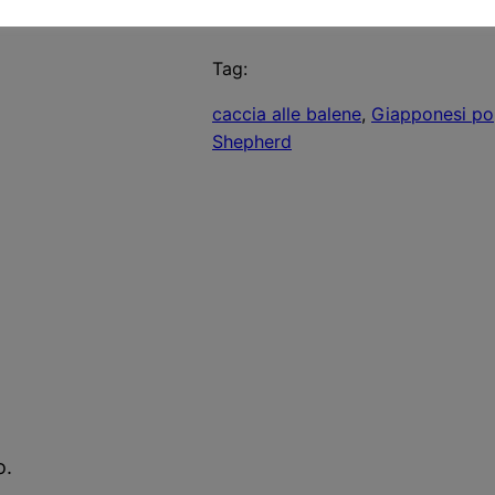
Tag:
caccia alle balene
, 
Giapponesi pop
Shepherd
o.