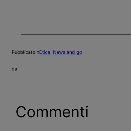
Pubblicato
in
Etica
, 
News and go
da
Commenti