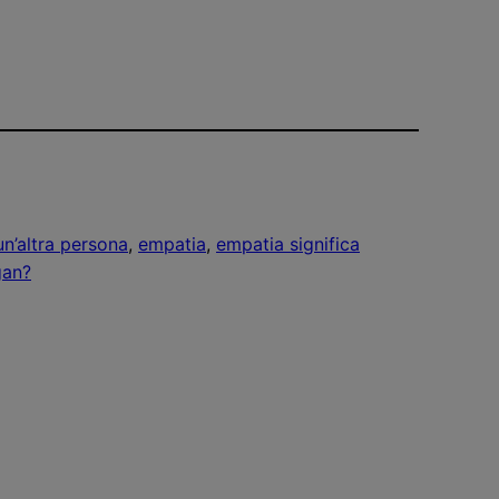
n’altra persona
, 
empatia
, 
empatia significa
gan?