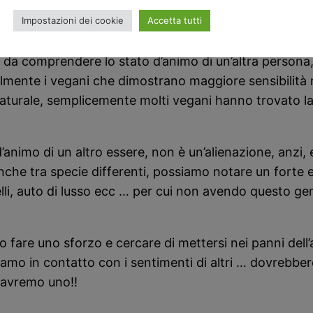
 che cos’è, almeno è quello che ci auguriamo, a dire
Impostazioni dei cookie
Accetta tutti
o affatto e forse è uno dei motivi per cui il mondo n
 da comprendere lo stato d’animo di un’altra persona, c
lmente i vegani che dimostrano maggiore sensibilità n
aturale, semplicemente molti vegani hanno trovato la
nimo di un altro essere, non è un’alienazione, anzi, es
nche tra specie differenti, possiamo notare un forte e
ielli, auto di lusso ecc … per cui non avendo questo ge
o fare uno sforzo e cercare di mettersi nei panni del
amo in contatto con i sentimenti di altri … dovrebber
e avremo uno!!